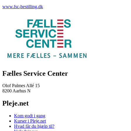
www.fsc-bestilling.dk
Fælles Service Center
Olof Palmes Allé 15
8200 Aarhus N
Pleje.net
Kom godt i gang
Kurser i Pleje.net
Hvad får du hjælp til?